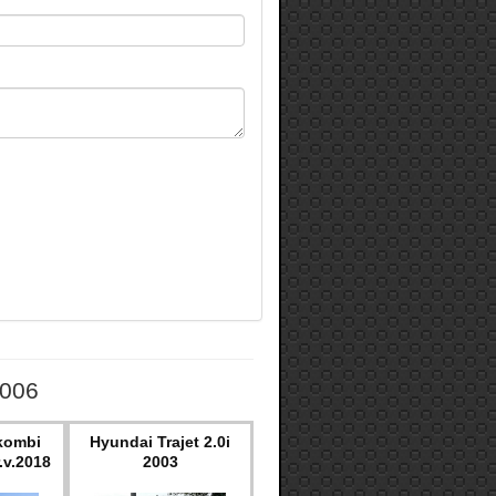
2006
kombi
Hyundai Trajet 2.0i
.v.2018
2003