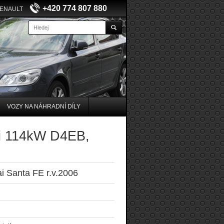
+420 774 807 880
RENAULT
VOZY NA NÁHRADNÍ DÍLY
di 114kW D4EB,
i Santa FE r.v.2006