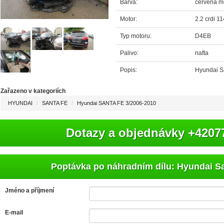
Barva:
červená me
Motor:
2.2 crdi 1
Typ motoru:
D4EB
Palivo:
nafta
Popis:
Hyundai Sa
Zařazeno v kategoriích
HYUNDAI
SANTA FE
Hyundai SANTA FE 3/2006-2010
Dotazy a objednávky +4207
Poptávka po náhradním dílu: Hyundai Sa
Jméno a příjmení
E-mail