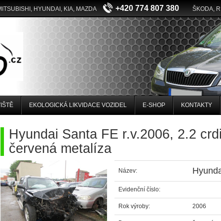
+420 774 807 380
MITSUBISHI, HYUNDAI, KIA, MAZDA
ŠKODA, 
IŠTĚ
EKOLOGICKÁ LIKVIDACE VOZIDEL
E-SHOP
KONTAKTY
Hyundai Santa FE r.v.2006, 2.2 cr
červená metalíza
Hyunda
Název:
Evidenční číslo:
Rok výroby:
2006