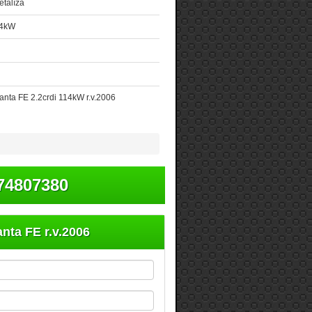
talíza
14kW
nta FE 2.2crdi 114kW r.v.2006
74807380
nta FE r.v.2006