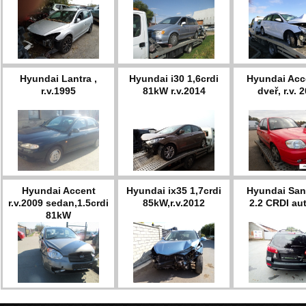
Hyundai Lantra ,
Hyundai i30 1,6crdi
Hyundai Acc
r.v.1995
81kW r.v.2014
dveř, r.v. 
Hyundai Accent
Hyundai ix35 1,7crdi
Hyundai Sant
r.v.2009 sedan,1.5crdi
85kW,r.v.2012
2.2 CRDI au
81kW