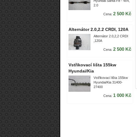
Hyundai Santa Fe - 4x4,
2.0
2 500 Kč
Cena:
Alternátor 2.0,2.2 CRDI, 120A
Alternátor 2.0,2,2 CRDI
,120A
2 500 Kč
Cena:
Vstřikovací lišta 155kw
Hyundai/Kia
Vstřikovací lišta 155kw
Hyundai/Kia 31400-
27400
1 000 Kč
Cena: