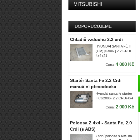
MITSUBISHI
DOPORUČUJEME
Chladič vzduchu 2.2 crdi
HYUNDAI SANTA FÉ II
(CM) [03/06-] 2.2 CRDi
4x4 (21
4 000 Kč
Cena:
Startér Santa Fe 2.2 Crdi
manuální převodovka
Hyundai santa fe startér
II 03/2006- 2.2 CRDi 4x4
2 000 Kč
Cena:
Poloosa Z 4x4 - Santa Fe, 2.0
Crdi (s ABS)
Zadní poloosa s ABS na