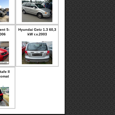
ent 5-
Hyundai Getz 1.3 60,3
2006
kW r.v.2003
afe II
tomat