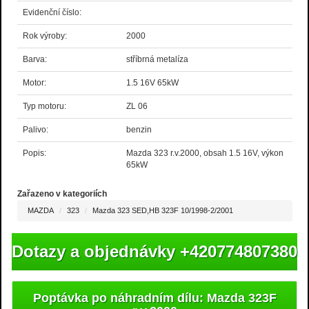
Evidenční číslo:
Rok výroby:
2000
Barva:
stříbrná metalíza
Motor:
1.5 16V 65kW
Typ motoru:
ZL 06
Palivo:
benzin
Popis:
Mazda 323 r.v.2000, obsah 1.5 16V, výkon
65kW
Zařazeno v kategoriích
MAZDA
323
Mazda 323 SED,HB 323F 10/1998-2/2001
Dotazy a objednávky +420774807380
Poptávka po náhradním dílu: Mazda 323F