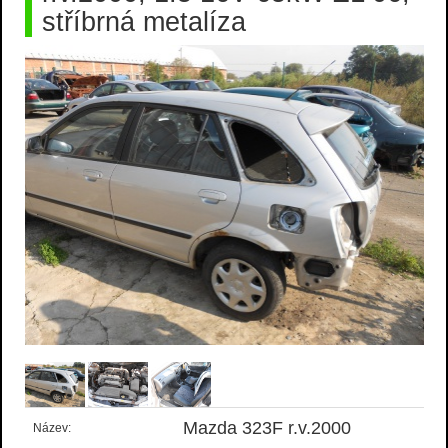
stříbrná metalíza
Mazda 323F r.v.2000
Název: