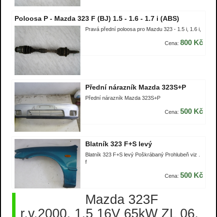
Poloosa P - Mazda 323 F (BJ) 1.5 - 1.6 - 1.7 i (ABS)
Pravá přední poloosa pro Mazdu 323 - 1.5 i, 1.6 i,
800 Kč
Cena:
Přední nárazník Mazda 323S+P
Přední nárazník Mazda 323S+P
500 Kč
Cena:
Blatník 323 F+S levý
Blatník 323 F+S levý Poškrábaný Prohlubeň viz .
f
500 Kč
Cena:
Mazda 323F
r.v.2000, 1.5 16V 65kW ZL 06,