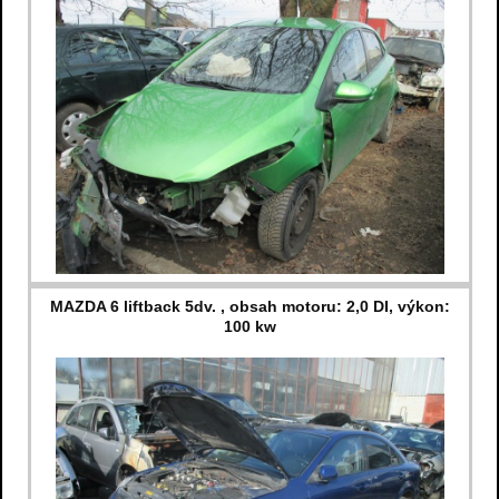
MAZDA 6 liftback 5dv. , obsah motoru: 2,0 DI, výkon:
100 kw