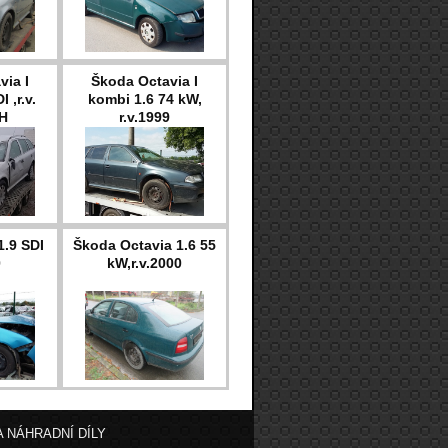
via I
Škoda Octavia I
 ,r.v.
kombi 1.6 74 kW,
H
r.v.1999
1.9 SDI
Škoda Octavia 1.6 55
0
kW,r.v.2000
 NÁHRADNÍ DÍLY