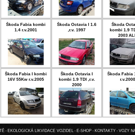
Škoda Fabia kombi
Škoda Octavia I 1.6
Škoda Octa
1.4 r.v.2001
,r.v. 1997
kombi 1.9 TDI
2003 AL
Škoda Fabia I kombi
Škoda Octavia I
Škoda Fabia 
16V 55Kw r.v.2005
kombi 1.9 TDI ,r.v.
r.v.200
2000
TĚ
EKOLOGICKÁ LIKVIDACE VOZIDEL
E-SHOP
KONTAKTY
VOZY NA
-
-
-
-