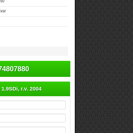
590
47kW
74807880
1.9SDi, r.v. 2004