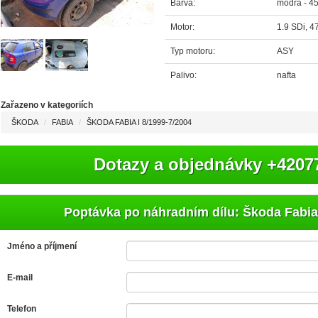
Barva:
modrá - 4
Motor:
1.9 SDi, 
Typ motoru:
ASY
Palivo:
nafta
Zařazeno v kategoriích
ŠKODA
FABIA
ŠKODA FABIA I 8/1999-7/2004
Dotazy a objednávky +4207
Poptávka po náhradním dílu: Škoda Fabia 
Jméno a příjmení
E-mail
Telefon