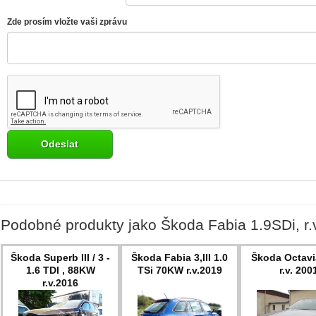
Zde prosím vložte vaši zprávu
Podobné produkty jako Škoda Fabia 1.9SDi, r.
Škoda Superb III / 3 -
Škoda Fabia 3,III 1.0
Škoda Octavia
1.6 TDI , 88KW
TSi 70KW r.v.2019
r.v. 200
r.v.2016