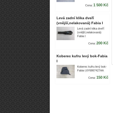
1 500 Kč
Cena:
Levá zadní klika dveří
(vnější,nelakovaná) Fabia I
Levá zadní klika dveří
(vnější,nelakovaná)
Fabia I
200 Kč
Cena:
Koberec kufru levý bok-Fabia
I
Koberec kufru levý bok-
Fabia I,6Y6867427AA
150 Kč
Cena: