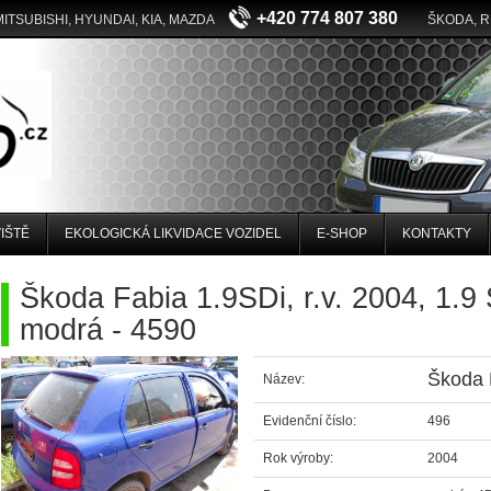
+420 774 807 380
MITSUBISHI, HYUNDAI, KIA, MAZDA
ŠKODA, 
IŠTĚ
EKOLOGICKÁ LIKVIDACE VOZIDEL
E-SHOP
KONTAKTY
Škoda Fabia 1.9SDi, r.v. 2004, 1.
modrá - 4590
Škoda F
Název:
Evidenční číslo:
496
Rok výroby:
2004