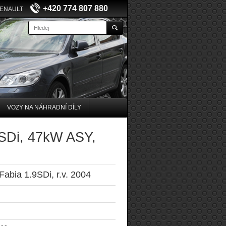
+420 774 807 880
RENAULT
VOZY NA NÁHRADNÍ DÍLY
9 SDi, 47kW ASY,
abia 1.9SDi, r.v. 2004