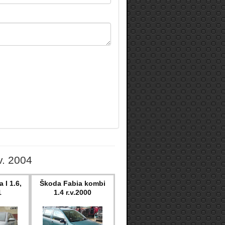
v. 2004
 I 1.6,
Škoda Fabia kombi
1
1.4 r.v.2000