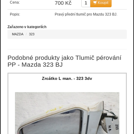
700 Kč
Cena:
Koupit
Popis:
Pravý přední tlumič pro Mazdu 323 BJ.
Zařazeno v kategoriích
MAZDA
323
Podobné produkty jako Tlumič pérování
PP - Mazda 323 BJ
Zrcátko L man. - 323 3dv