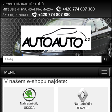
PRODEJ NÁHRADNÍCH DÍLŮ
+420 774 807 380
MITSUBISHI, HYUNDAI, KIA, MAZDA
+420 774 807 880
ŠKODA, RENAULT
MENU
Toggl
navig
V našem e-shopu najdete:
Náhradní díly
Náhradní díly
ŠKODA
RENAULT