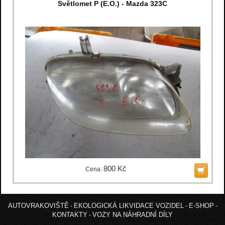
Světlomet P (E.O.) - Mazda 323C
800 Kč
Cena:
AUTOVRAKOVIŠTĚ
EKOLOGICKÁ LIKVIDACE VOZIDEL
E-SHOP
-
-
-
KONTAKTY
VOZY NA NÁHRADNÍ DÍLY
-