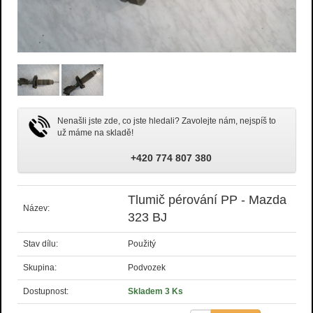
Nenašli jste zde, co jste hledali? Zavolejte nám, nejspíš to
už máme na skladě!
+420 774 807 380
Tlumič pérování PP - Mazda
Název:
323 BJ
Stav dílu:
Použitý
Skupina:
Podvozek
Dostupnost:
Skladem 3 Ks