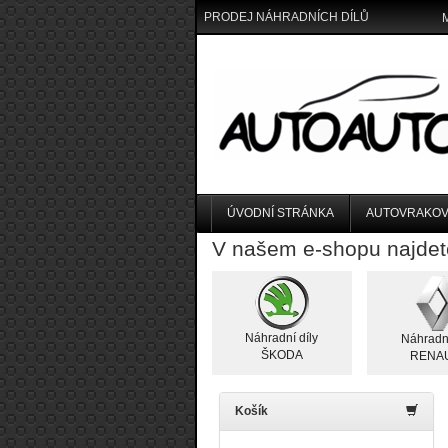
PRODEJ NÁHRADNÍCH DÍLŮ
ÚVODNÍ STRÁNKA
AUTOVRAKOV
V našem e-shopu najdet
Náhradní díly
Náhradní
ŠKODA
RENA
Košík