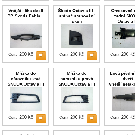
Vnější klika dveří
Škoda Octavia III -
Omezovač d
PP, Škoda Fabia I.
spínač stahování
zadní ŠK
oken
Octavia I
200 Kč
200 Kč
200 Kč
Cena:
Cena:
Cena:
Mřížka do
Mřížka do
Levá přední 
nárazníku levá
nárazníku pravá
dveří
ŠKODA Octavia III
ŠKODA Octavia III
(vnější,nela
Fabia I
200 Kč
200 Kč
200 Kč
Cena:
Cena:
Cena: