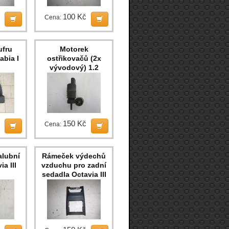
100 Kč
Cena:
ufru
Motorek
abia I
ostřikovačů (2x
vývodový) 1.2
40kW
150 Kč
Cena:
alubní
Rámeček výdechů
a III
vzduchu pro zadní
sedadla Octavia III