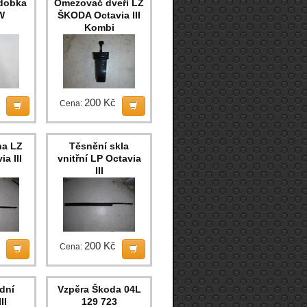
dobka
Omezovač dveří LZ
W
ŠKODA Octavia III
Kombi
200 Kč
Cena:
na LZ
Těsnění skla
ia III
vnitřní LP Octavia
III
200 Kč
Cena:
dní
Vzpěra Škoda 04L
II
129 723