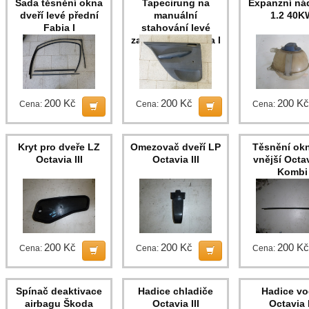
Sada těsnění okna
Tapecirung na
Expanzní ná
dveří levé přední
manuální
1.2 40K
Fabia I
stahování levé
zadní(šedý) Fabia I
200 Kč
200 Kč
200 Kč
Cena:
Cena:
Cena:
Kryt pro dveře LZ
Omezovač dveří LP
Těsnění ok
Octavia III
Octavia III
vnější Octav
Kombi
200 Kč
200 Kč
200 Kč
Cena:
Cena:
Cena:
Spínač deaktivace
Hadice chladiče
Hadice vo
airbagu Škoda
Octavia III
Octavia I