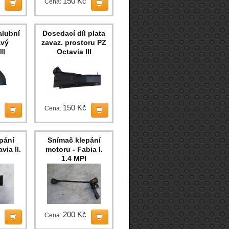
150 Kč
Cena:
alubní
Dosedací díl plata
avý
zavaz. prostoru PZ
II
Octavia III
150 Kč
Cena:
pání
Snímač klepání
via II.
motoru - Fabia I.
1.4 MPI
200 Kč
Cena: