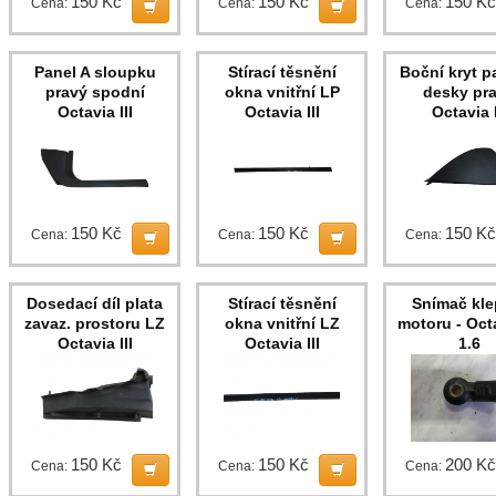
150 Kč
150 Kč
150 Kč
Cena:
Cena:
Cena:
Panel A sloupku
Stírací těsnění
Boční kryt p
pravý spodní
okna vnitřní LP
desky pr
Octavia III
Octavia III
Octavia I
150 Kč
150 Kč
150 Kč
Cena:
Cena:
Cena:
Dosedací díl plata
Stírací těsnění
Snímač kle
zavaz. prostoru LZ
okna vnitřní LZ
motoru - Octa
Octavia III
Octavia III
1.6
150 Kč
150 Kč
200 Kč
Cena:
Cena:
Cena: