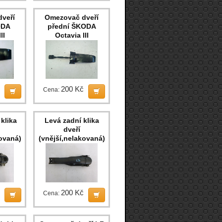
veří
Omezovač dveří
ODA
přední ŠKODA
II
Octavia III
200 Kč
Cena:
klika
Levá zadní klika
dveří
kovaná)
(vnější,nelakovaná)
Fabia I
200 Kč
Cena: