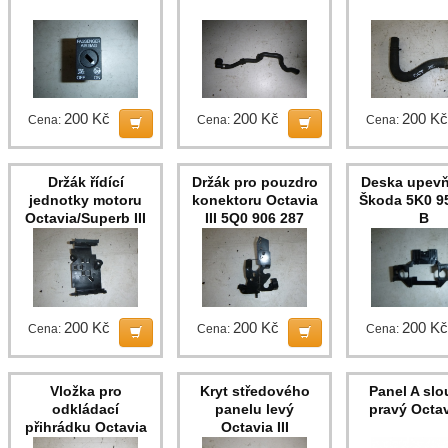
200 Kč
200 Kč
200 Kč
Cena:
Cena:
Cena:
Držák řídící
Držák pro pouzdro
Deska upevň
jednotky motoru
konektoru Octavia
Škoda 5K0 9
Octavia/Superb III
III 5Q0 906 287
B
200 Kč
200 Kč
200 Kč
Cena:
Cena:
Cena:
Vložka pro
Kryt středového
Panel A sl
odkládací
panelu levý
pravý Octavi
přihrádku Octavia
Octavia III
III