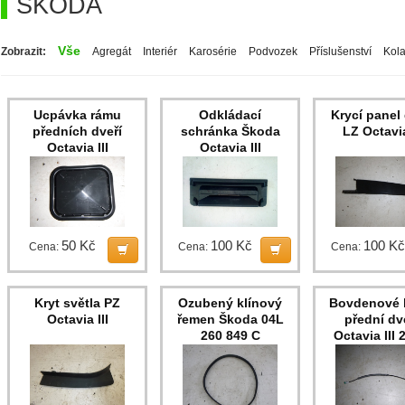
ŠKODA
Vše
Zobrazit:
Agregát
Interiér
Karosérie
Podvozek
Příslušenství
Kol
Ucpávka rámu
Odkládací
Krycí panel 
předních dveří
schránka Škoda
LZ Octavia
Octavia III
Octavia III
50 Kč
100 Kč
100 Kč
Cena:
Cena:
Cena:
Kryt světla PZ
Ozubený klínový
Bovdenové 
Octavia III
řemen Škoda 04L
přední dv
260 849 C
Octavia III 