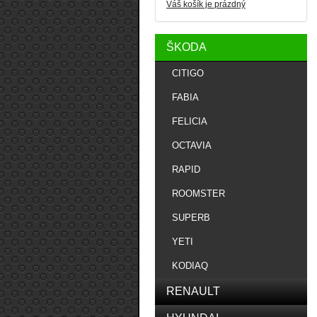
Váš košík je prázdný
ŠKODA
CITIGO
FABIA
FELICIA
OCTAVIA
RAPID
ROOMSTER
SUPERB
YETI
KODIAQ
RENAULT