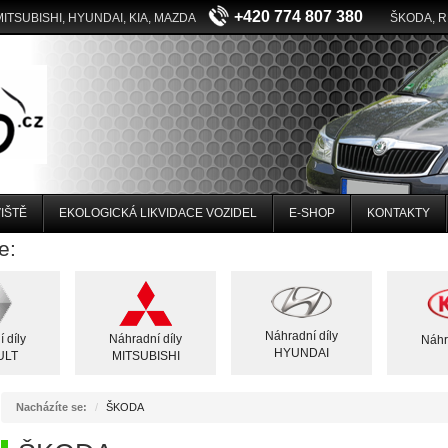
+420 774 807 380
MITSUBISHI, HYUNDAI, KIA, MAZDA
ŠKODA, 
IŠTĚ
EKOLOGICKÁ LIKVIDACE VOZIDEL
E-SHOP
KONTAKTY
e:
Náhradní díly
 díly
Náhradní díly
Náhr
HYUNDAI
ULT
MITSUBISHI
Nacházíte se:
ŠKODA