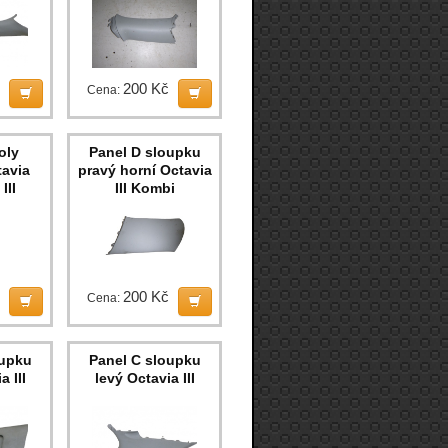
200 Kč
Cena:
oly
Panel D sloupku
tavia
pravý horní Octavia
III
III Kombi
200 Kč
Cena:
oupku
Panel C sloupku
a III
levý Octavia III