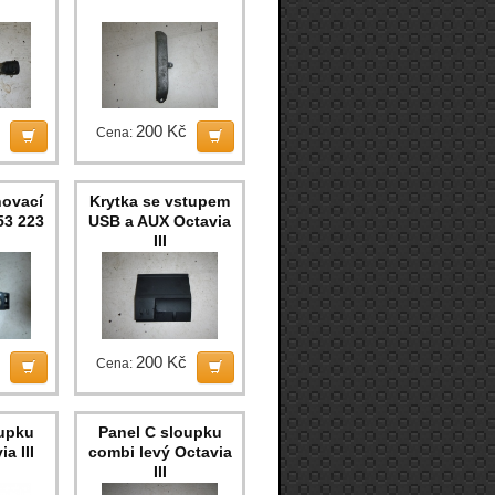
200 Kč
Cena:
ovací
Krytka se vstupem
53 223
USB a AUX Octavia
III
200 Kč
Cena:
oupku
Panel C sloupku
a III
combi levý Octavia
III