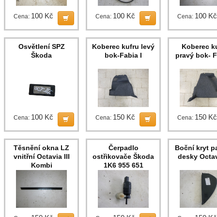
100 Kč
100 Kč
100 Kč
Cena:
Cena:
Cena:
Osvětlení SPZ
Koberec kufru levý
Koberec k
Škoda
bok-Fabia I
pravý bok- F
100 Kč
150 Kč
150 Kč
Cena:
Cena:
Cena:
Těsnění okna LZ
Čerpadlo
Boční kryt p
vnitřní Octavia III
ostřikovače Škoda
desky Octavi
Kombi
1K6 955 651