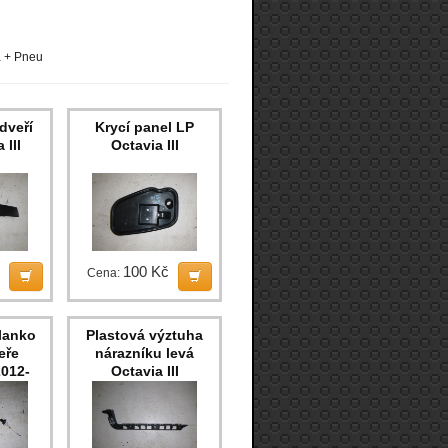
a + Pneu
dveří
Krycí panel LP
 III
Octavia III
100 Kč
Cena:
lanko
Plastová výztuha
eře
nárazníku levá
2012-
Octavia III