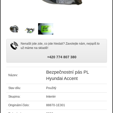
Nenašli jste zde, co jste hledali? Zavolejte nám, nejspíš to
už máme na skladě!
+420 774 807 380
Bezpečnostní pás PL
Název:
Hyundai Accent
Stav dílu:
Použitý
Skupina:
Interiér
Originální číslo:
88870-1E301