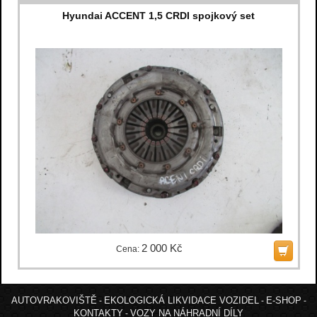
Hyundai ACCENT 1,5 CRDI spojkový set
2 000 Kč
Cena:
AUTOVRAKOVIŠTĚ
EKOLOGICKÁ LIKVIDACE VOZIDEL
E-SHOP
-
-
-
KONTAKTY
VOZY NA NÁHRADNÍ DÍLY
-