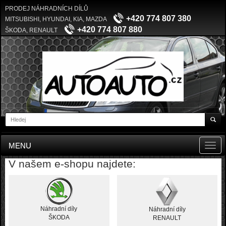
PRODEJ NÁHRADNÍCH DÍLŮ
+420 774 807 380
MITSUBISHI, HYUNDAI, KIA, MAZDA
+420 774 807 880
ŠKODA, RENAULT
MENU
Toggl
navig
V našem e-shopu najdete:
Náhradní díly
Náhradní díly
ŠKODA
RENAULT