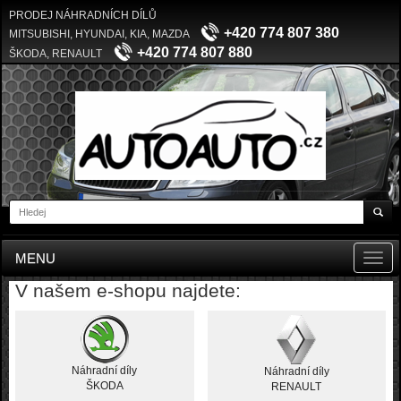
PRODEJ NÁHRADNÍCH DÍLŮ
+420 774 807 380
MITSUBISHI, HYUNDAI, KIA, MAZDA
+420 774 807 880
ŠKODA, RENAULT
MENU
Toggl
navig
V našem e-shopu najdete:
Náhradní díly
Náhradní díly
ŠKODA
RENAULT