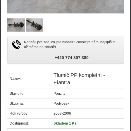
Nenašli jste zde, co jste hledali? Zavolejte nám, nejspíš to
už máme na skladě!
+420 774 807 380
Tlumič PP kompletní -
Název:
Elantra
Stav dílu:
Použitý
Skupina:
Podvozek
Rok výroby:
2003-2006
Dostupnost:
Skladem 1 Ks