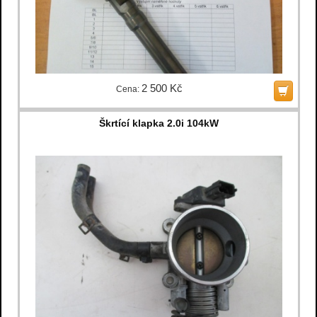
2 500 Kč
Cena:
Škrtící klapka 2.0i 104kW