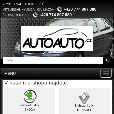
PRODEJ NÁHRADNÍCH DÍLŮ
+420 774 807 380
MITSUBISHI, HYUNDAI, KIA, MAZDA
+420 774 807 880
ŠKODA, RENAULT
MENU
Toggl
navig
V našem e-shopu najdete:
Náhradní díly
Náhradní díly
ŠKODA
RENAULT