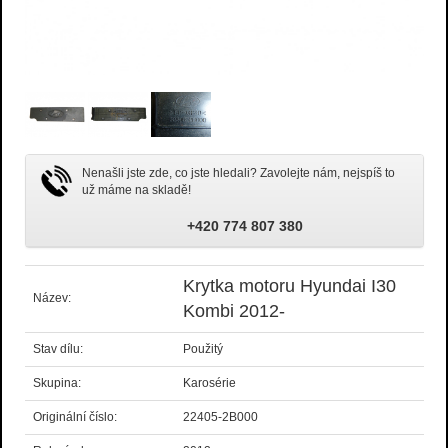
Nenašli jste zde, co jste hledali? Zavolejte nám, nejspíš to
už máme na skladě!
+420 774 807 380
Krytka motoru Hyundai I30
Název:
Kombi 2012-
Stav dílu:
Použitý
Skupina:
Karosérie
Originální číslo:
22405-2B000