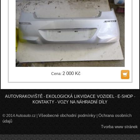
2 000 Kč
Cena:
AUTOVRAKOVIŠTĚ
EKOLOGICKÁ LIKVIDACE VOZIDEL
E-SHOP
-
-
-
KONTAKTY
VOZY NA NÁHRADNÍ DÍLY
-
Všeobecné obchodní podmínky
Ochrana osobních
© 2014 Autoauto.cz |
|
údajů
Tvorba www stránek