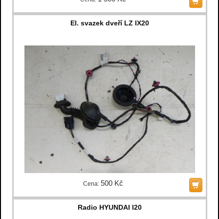
El. svazek dveří LZ IX20
500 Kč
Cena:
Radio HYUNDAI I20