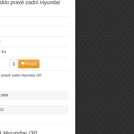
sklo pravé zadní Hyundai
2
1 Ks
Koupit
 pravé zadní Hyundai i30
7-2009
012
í Hyundai i30