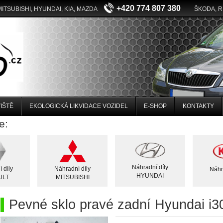
+420 774 807 380
MITSUBISHI, HYUNDAI, KIA, MAZDA
ŠKODA, 
IŠTĚ
EKOLOGICKÁ LIKVIDACE VOZIDEL
E-SHOP
KONTAKTY
e:
Náhradní díly
 díly
Náhradní díly
Náhr
HYUNDAI
ULT
MITSUBISHI
Pevné sklo pravé zadní Hyundai i3