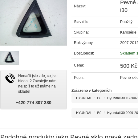
Pevné 
Název:
i30
Stav dílu:
Použitý
Skupina:
Karosérie
Rok výroby:
2007-201
Dostupnost:
Skladem 
500 Kč
Cena:
Nenašli jste zde, co jste
Popis:
Pevné sklo
hledali? Zavolejte nám,
nejspíš to už máme na
Zařazeno v kategoriích
skladě!
HYUNDAI
i30
Hyundai i30 10/200
+420 774 807 380
HYUNDAI
i30
Hyundai i30 2009-2
Podobné produkty jako Pevné sklo pravé zadn