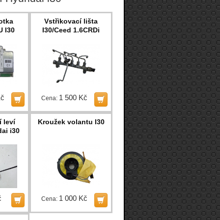
otka
Vstřikovací lišta
U I30
I30/Ceed 1.6CRDi
Kč
1 500 Kč
Cena:
 leví
Kroužek volantu I30
ai i30
č
1 000 Kč
Cena: