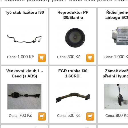
Tyč stabilizátoru I30
Reproduktor PP
Řídící jedn
I30/Elantra
airbagu EC
1 000 Kč
300 Kč
1 000 
Cena:
Cena:
Cena:
Venkovní kloub L -
EGR trubka I30
Zámek dveří
Ceed (s ABS)
1.6CRDi
přední Hyund
700 Kč
500 Kč
800 K
Cena:
Cena:
Cena: