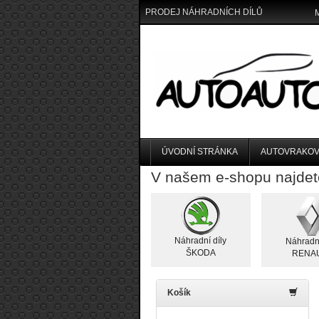
PRODEJ NÁHRADNÍCH DÍLŮ
ÚVODNÍ STRÁNKA
AUTOVRAKOV
V našem e-shopu najdet
Náhradní díly
Náhradní
ŠKODA
RENA
Košík