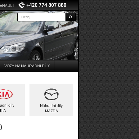
+420 774 807 880
RENAULT
VOZY NA NÁHRADNÍ DÍLY
adní díly
Náhradní díly
KIA
MAZDA
0