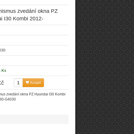
ismus zvedání okna PZ
i I30 Kombi 2012-
030
1 Ks
Kč
Koupit
us zvedání okna PZ Hyundai I30 Kombi
480-G4030