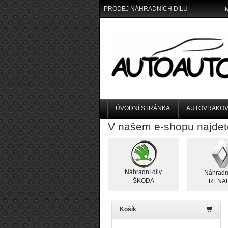
PRODEJ NÁHRADNÍCH DÍLŮ
ÚVODNÍ STRÁNKA
AUTOVRAKOV
V našem e-shopu najdet
Náhradní díly
Náhradní
ŠKODA
RENA
Košík