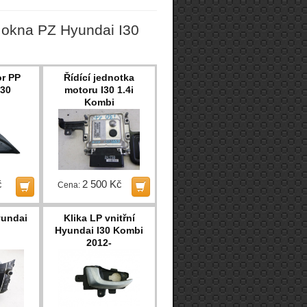
 okna PZ Hyundai I30
r PP
Řídící jednotka
I30
motoru I30 1.4i
Kombi
č
2 500 Kč
Cena:
yundai
Klika LP vnitřní
Hyundai I30 Kombi
2012-