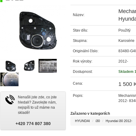
Mechan
Název:
Hyunda
Stav dílu:
Použitý
Skupina:
Karosérie
Originální číslo:
83480-G4
Rok výroby:
2012-
Dostupnost:
Skladem 
1 500 
Cena:
Popis:
Mechanism
Nenašli jste zde, co jste
2012- 83
hledali? Zavolejte nám,
nejspíš to už máme na
skladě!
Zařazeno v kategoriích
HYUNDAI
i30
Hyundai i30 2012-
+420 774 807 380