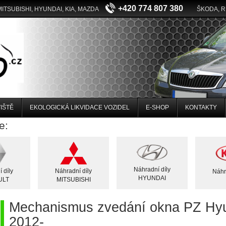
+420 774 807 380
MITSUBISHI, HYUNDAI, KIA, MAZDA
ŠKODA, 
IŠTĚ
EKOLOGICKÁ LIKVIDACE VOZIDEL
E-SHOP
KONTAKTY
e:
Náhradní díly
 díly
Náhradní díly
Náhr
HYUNDAI
ULT
MITSUBISHI
Mechanismus zvedání okna PZ Hyu
2012-