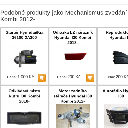
Podobné produkty jako Mechanismus zvedání
Kombi 2012-
Startér Hyundai/Kia
Odrazka LZ nárazník
Reprodukto
36100-2A300
Hyundai I30 Kombi
Hyundai 
2018-
1 000 Kč
200 Kč
200 K
Cena:
Cena:
Cena:
Odkládací místo
Motor zadního
Autorádio H
kufru I30 Kombi
stěrače Hyundai I30
I30
2018-
Kombi 2012-