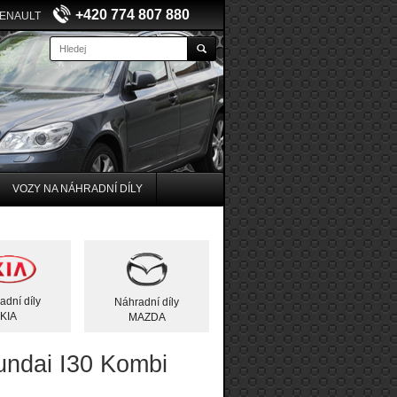
+420 774 807 880
RENAULT
VOZY NA NÁHRADNÍ DÍLY
adní díly
Náhradní díly
KIA
MAZDA
ndai I30 Kombi