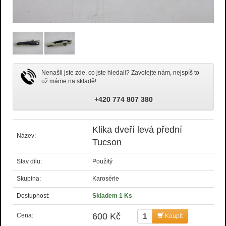
Nenašli jste zde, co jste hledali? Zavolejte nám, nejspíš to
už máme na skladě!
+420 774 807 380
Klika dveří levá přední
Název:
Tucson
Stav dílu:
Použitý
Skupina:
Karosérie
Dostupnost:
Skladem 1 Ks
600 Kč
Cena:
Koupit