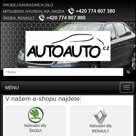
PRODEJ NÁHRADNÍCH DÍLŮ
+420 774 807 380
MITSUBISHI, HYUNDAI, KIA, MAZDA
+420 774 807 880
ŠKODA, RENAULT
MENU
Toggl
navig
V našem e-shopu najdete:
Náhradní díly
Náhradní díly
ŠKODA
RENAULT