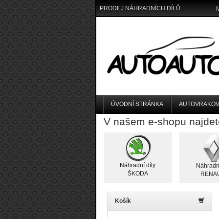
PRODEJ NÁHRADNÍCH DÍLŮ
ÚVODNÍ STRÁNKA
AUTOVRAKOV
V našem e-shopu najdet
Náhradní díly
Náhradní
ŠKODA
RENA
Košík