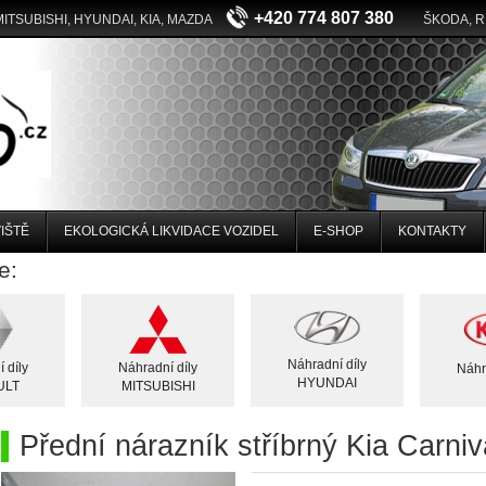
+420 774 807 380
MITSUBISHI, HYUNDAI, KIA, MAZDA
ŠKODA, 
IŠTĚ
EKOLOGICKÁ LIKVIDACE VOZIDEL
E-SHOP
KONTAKTY
e:
Náhradní díly
 díly
Náhradní díly
Náhr
HYUNDAI
ULT
MITSUBISHI
Přední nárazník stříbrný Kia Carn