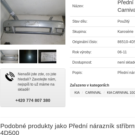
Přední 
Název:
Carniv
Stav dílu:
Použitý
Skupina:
Karosérie
Originální číslo:
86510-4D
Rok výroby:
06-11
Dostupnost:
není skla
Popis:
Přední nár
Nenašli jste zde, co jste
hledali? Zavolejte nám,
nejspíš to už máme na
Zařazeno v kategoriích
skladě!
KIA
CARNIVAL
KIA CARNIVAL 10/
+420 774 807 380
Podobné produkty jako Přední nárazník stříbrn
4D500