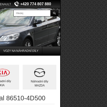
+420 774 807 880
RENAULT
VOZY NA NÁHRADNÍ DÍLY
adní díly
Náhradní díly
KIA
MAZDA
ival 86510-4D500