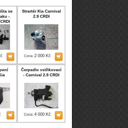
išta se
Strartér Kia Carnival
aku -
2.9 CRDI
 CRDI
Kč
2 000 Kč
Cena:
pení
Čerpadlo vstřikovací
Kia
- Carnival 2.9 CRDI
č
4 000 Kč
Cena: