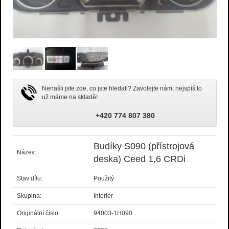
Nenašli jste zde, co jste hledali? Zavolejte nám, nejspíš to
už máme na skladě!
+420 774 807 380
Budíky S090 (přístrojová
Název:
deska) Ceed 1,6 CRDi
Stav dílu:
Použitý
Skupina:
Interiér
Originální číslo:
94003-1H090