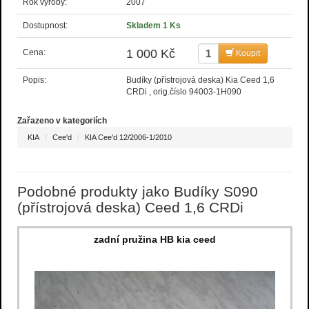
Rok výroby:
2007
Dostupnost:
Skladem 1 Ks
1 000 Kč
Cena:
Koupit
Popis:
Budíky (přístrojová deska) Kia Ceed 1,6
CRDi , orig.číslo 94003-1H090
Zařazeno v kategoriích
KIA
Cee'd
KIA Cee'd 12/2006-1/2010
Podobné produkty jako Budíky S090
(přístrojová deska) Ceed 1,6 CRDi
zadní pružina HB kia ceed