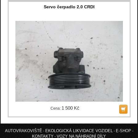
Servo čerpadlo 2.0 CRDI
1 500 Kč
Cena:
AUTOVRAKOVIŠTĚ
EKOLOGICKÁ LIKVIDACE VOZIDEL
E-SHOP
-
-
-
KONTAKTY
VOZY NA NÁHRADNÍ DÍLY
-