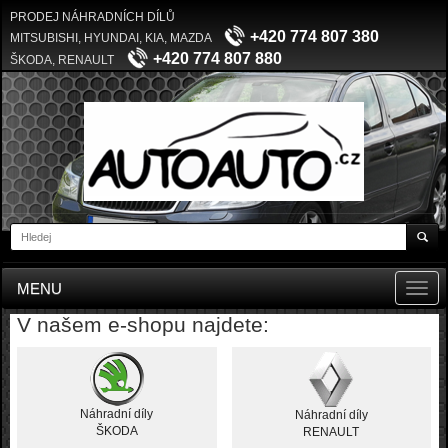
PRODEJ NÁHRADNÍCH DÍLŮ
+420 774 807 380
MITSUBISHI, HYUNDAI, KIA, MAZDA
+420 774 807 880
ŠKODA, RENAULT
MENU
Toggl
navig
V našem e-shopu najdete:
Náhradní díly
Náhradní díly
ŠKODA
RENAULT