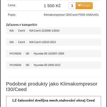
1 500 Kč
Cena:
Koupit
Popis:
Klimakompresor I30/Ceed F500-AN8AA01
Zařazeno v kategoriích
KIA
Cee'd
KIA Cee'd 12/2006-1/2010
KIA
Cee'd
KIA Cee'd 1/2010-2012
HYUNDAI
i30
Hyundai i30 10/2007-2009
HYUNDAI
i30
Hyundai i30 2009-2012
Podobné produkty jako Klimakompresor
I30/Ceed
LZ čalounění dveří(na mech.stahování okna) Ceed