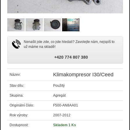
Nenašli jste zde, co jste hledali? Zavolejte nám, nejspíš to
už máme na skladě!
+420 774 807 380
Klimakompresor I30/Ceed
Název:
Stav dílu:
Použitý
Skupina:
Agregát
Originální číslo:
F500-AN8AA01
Rok výroby:
2007-2012
Dostupnost:
Skladem 1 Ks