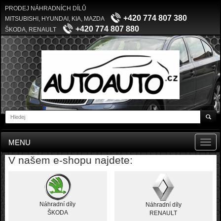
PRODEJ NÁHRADNÍCH DÍLŮ
+420 774 807 380
MITSUBISHI, HYUNDAI, KIA, MAZDA
+420 774 807 880
ŠKODA, RENAULT
MENU
Toggl
navig
V našem e-shopu najdete:
Náhradní díly
Náhradní díly
ŠKODA
RENAULT