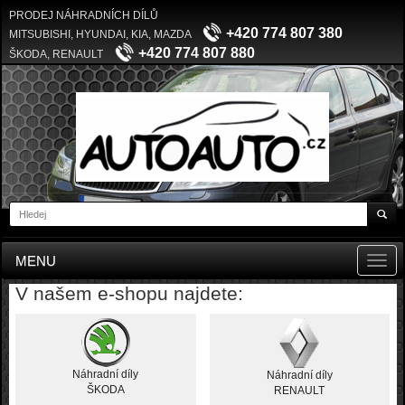
PRODEJ NÁHRADNÍCH DÍLŮ
+420 774 807 380
MITSUBISHI, HYUNDAI, KIA, MAZDA
+420 774 807 880
ŠKODA, RENAULT
MENU
Toggl
navig
V našem e-shopu najdete:
Náhradní díly
Náhradní díly
ŠKODA
RENAULT