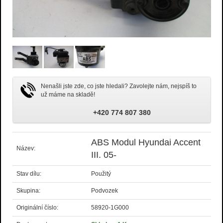
Nenašli jste zde, co jste hledali? Zavolejte nám, nejspíš to
už máme na skladě!
+420 774 807 380
ABS Modul Hyundai Accent
Název:
III. 05-
Stav dílu:
Použitý
Skupina:
Podvozek
Originální číslo:
58920-1G000