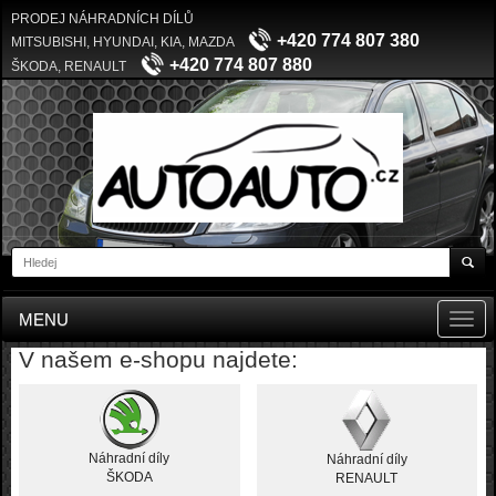
PRODEJ NÁHRADNÍCH DÍLŮ
+420 774 807 380
MITSUBISHI, HYUNDAI, KIA, MAZDA
+420 774 807 880
ŠKODA, RENAULT
MENU
Toggl
navig
V našem e-shopu najdete:
Náhradní díly
Náhradní díly
ŠKODA
RENAULT