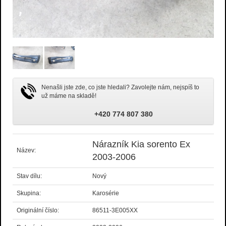
Nenašli jste zde, co jste hledali? Zavolejte nám, nejspíš to
už máme na skladě!
+420 774 807 380
Nárazník Kia sorento Ex
Název:
2003-2006
Stav dílu:
Nový
Skupina:
Karosérie
Originální číslo:
86511-3E005XX