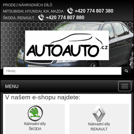
PRODEJ NÁHRADNÍCH DÍLŮ
+420 774 807 380
MITSUBISHI, HYUNDAI, KIA, MAZDA
+420 774 807 880
ŠKODA, RENAULT
MENU
Toggl
navig
V našem e-shopu najdete:
Náhradní díly
Náhradní díly
ŠKODA
RENAULT