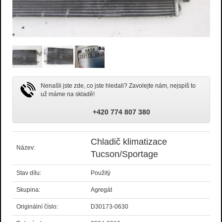
Nenašli jste zde, co jste hledali? Zavolejte nám, nejspíš to
už máme na skladě!
+420 774 807 380
Chladič klimatizace
Název:
Tucson/Sportage
Stav dílu:
Použitý
Skupina:
Agregát
Originální číslo:
D30173-0630