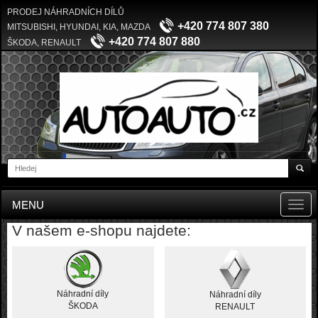
PRODEJ NÁHRADNÍCH DÍLŮ
+420 774 807 380
MITSUBISHI, HYUNDAI, KIA, MAZDA
+420 774 807 880
ŠKODA, RENAULT
MENU
Toggl
navig
V našem e-shopu najdete:
Náhradní díly
Náhradní díly
ŠKODA
RENAULT