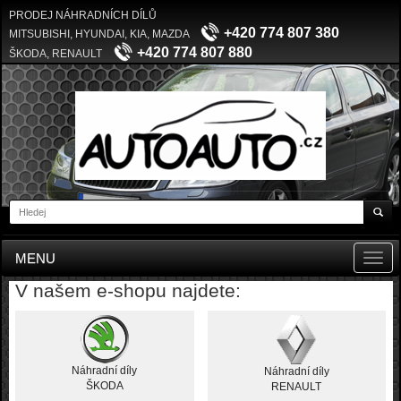
PRODEJ NÁHRADNÍCH DÍLŮ
+420 774 807 380
MITSUBISHI, HYUNDAI, KIA, MAZDA
+420 774 807 880
ŠKODA, RENAULT
MENU
Toggl
navig
V našem e-shopu najdete:
Náhradní díly
Náhradní díly
ŠKODA
RENAULT