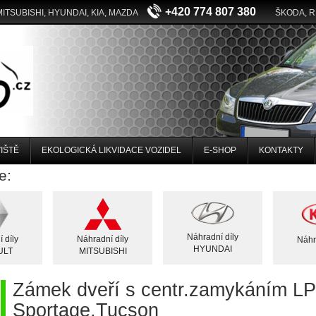
+420 774 807 380
MITSUBISHI, HYUNDAI, KIA, MAZDA
ŠKODA, 
IŠTĚ
EKOLOGICKÁ LIKVIDACE VOZIDEL
E-SHOP
KONTAKTY
e:
Náhradní díly
 díly
Náhradní díly
Náhr
HYUNDAI
ULT
MITSUBISHI
Zámek dveří s centr.zamykáním LP
Sportage,Tucson