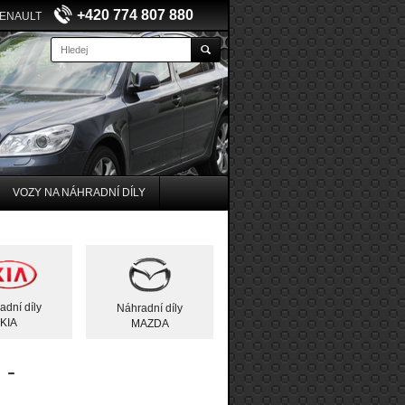
+420 774 807 880
RENAULT
VOZY NA NÁHRADNÍ DÍLY
adní díly
Náhradní díly
KIA
MAZDA
 -