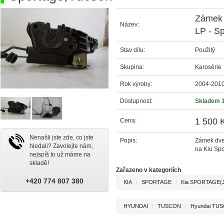
Zámek 
Název:
LP - S
Stav dílu:
Použitý
Skupina:
Karosérie
Rok výroby:
2004-201
Dostupnost:
Skladem 
1 500 
Cena:
Nenašli jste zde, co jste
Popis:
Zámek dveř
hledali? Zavolejte nám,
na Kiu Sp
nejspíš to už máme na
skladě!
Zařazeno v kategoriích
+420 774 807 380
KIA
SPORTAGE
Kia SPORTAGE(JE
HYUNDAI
TUSCON
Hyundai TUS