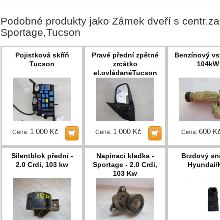
Podobné produkty jako Zámek dveří s centr.z
Sportage,Tucson
Pojistková skříň
Pravé přední zpětné
Benzínový vst
Tucson
zrcátko
104kW
el.ovládanéTucson
1 000 Kč
1 000 Kč
600 K
Cena:
Cena:
Cena:
Silentblok přední -
Napínací kladka -
Brzdový sn
2.0 Crdi, 103 kw
Sportage - 2.0 Crdi,
Hyundai/
103 Kw