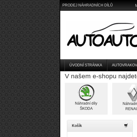
PRODEJ NÁHRADNÍCH DÍLŮ
ÚVODNÍ STRÁNKA
AUTOVRAKOV
V našem e-shopu najdet
Náhradní díly
Náhradní
ŠKODA
RENA
Košík