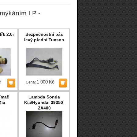
amykáním LP -
řk 2.0i
Bezpečnostní pás
levý přední Tucson
č
1 000 Kč
Cena:
ímač
Lambda Sonda
Kia
Kia/Hyundai 39350-
2A400