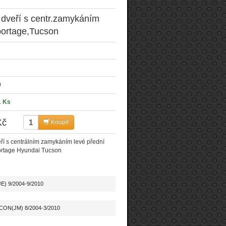
dveří s centr.zamykáním
portage,Tucson
0
1 Ks
Kč
Koupit
í s centrálním zamykáním levé přední
ortage Hyundai Tucson
) 9/2004-9/2010
CON(JM) 8/2004-3/2010