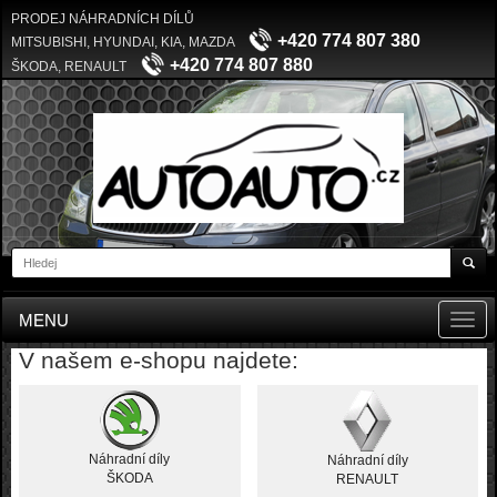
PRODEJ NÁHRADNÍCH DÍLŮ
+420 774 807 380
MITSUBISHI, HYUNDAI, KIA, MAZDA
+420 774 807 880
ŠKODA, RENAULT
MENU
Toggl
navig
V našem e-shopu najdete:
Náhradní díly
Náhradní díly
ŠKODA
RENAULT