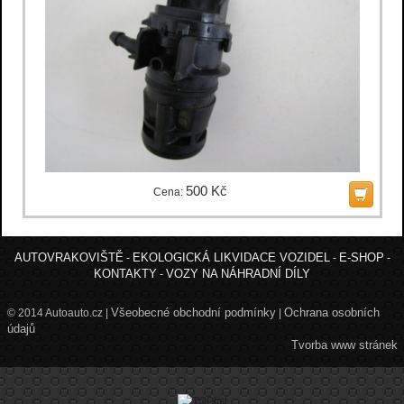
500 Kč
Cena:
AUTOVRAKOVIŠTĚ
EKOLOGICKÁ LIKVIDACE VOZIDEL
E-SHOP
-
-
-
KONTAKTY
VOZY NA NÁHRADNÍ DÍLY
-
Všeobecné obchodní podmínky
Ochrana osobních
© 2014 Autoauto.cz |
|
údajů
Tvorba www stránek