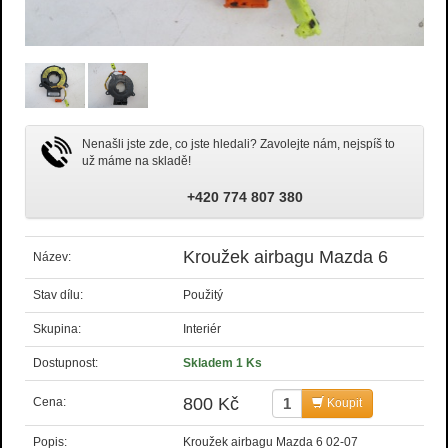
Nenašli jste zde, co jste hledali? Zavolejte nám, nejspíš to
už máme na skladě!
+420 774 807 380
Kroužek airbagu Mazda 6
Název:
Stav dílu:
Použitý
Skupina:
Interiér
Dostupnost:
Skladem 1 Ks
800 Kč
Cena:
Koupit
Popis:
Kroužek airbagu Mazda 6 02-07