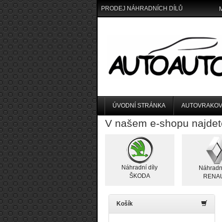
PRODEJ NÁHRADNÍCH DÍLŮ
ÚVODNÍ STRÁNKA
AUTOVRAKOV
V našem e-shopu najdet
Náhradní díly
Náhradní
ŠKODA
RENA
Košík