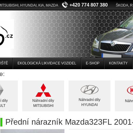
+420 774 807 380
MITSUBISHI, HYUNDAI, KIA, MAZDA
ŠKODA, 
IŠTĚ
EKOLOGICKÁ LIKVIDACE VOZIDEL
E-SHOP
KONTAKTY
e:
Náhradní díly
 díly
Náhradní díly
Náhr
HYUNDAI
ULT
MITSUBISHI
Přední nárazník Mazda323FL 2001