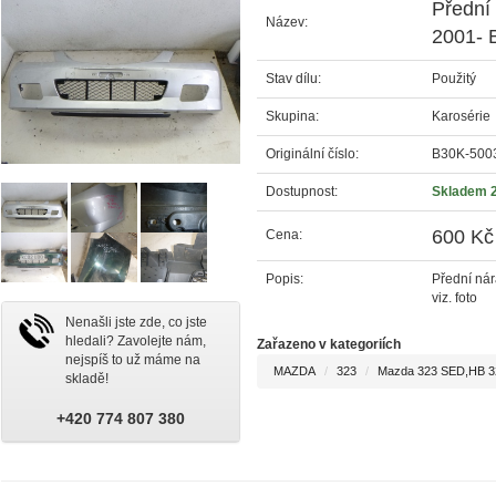
Přední
Název:
2001- 
Stav dílu:
Použitý
Skupina:
Karosérie
Originální číslo:
B30K-500
Dostupnost:
Skladem 
600 Kč
Cena:
Popis:
Přední ná
viz. foto
Nenašli jste zde, co jste
hledali? Zavolejte nám,
Zařazeno v kategoriích
nejspíš to už máme na
MAZDA
323
Mazda 323 SED,HB 3
skladě!
+420 774 807 380