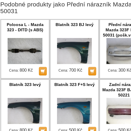
Podobné produkty jako Přední nárazník Mazd
50031
Poloosa L - Mazda
Blatník 323 BJ levý
Přední nár
323 - DITD (s ABS)
Mazda 323F 
50031 (pošk.vi
800 Kč
700 Kč
300 K
Cena:
Cena:
Cena:
Blatník 323 levý
Blatník 323 F+S levý
Zadní nára
Mazda 323F B
50221
800 Kč
500 Kč
500 K
Cena:
Cena:
Cena: