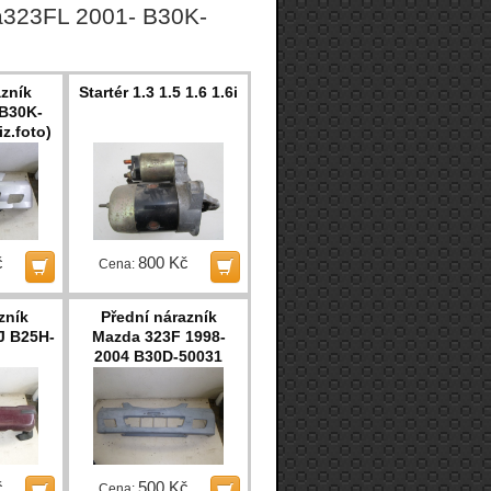
a323FL 2001- B30K-
azník
Startér 1.3 1.5 1.6 1.6i
B30K-
z.foto)
č
800 Kč
Cena:
zník
Přední nárazník
J B25H-
Mazda 323F 1998-
2004 B30D-50031
č
500 Kč
Cena: