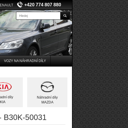
+420 774 807 880
RENAULT
VOZY NA NÁHRADNÍ DÍLY
adní díly
Náhradní díly
KIA
MAZDA
- B30K-50031