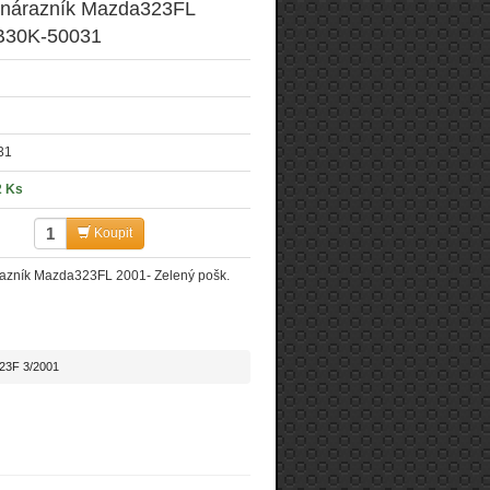
 nárazník Mazda323FL
B30K-50031
31
2 Ks
Koupit
razník Mazda323FL 2001- Zelený pošk.
23F 3/2001