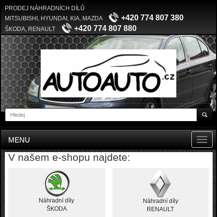
PRODEJ NÁHRADNÍCH DÍLŮ
+420 774 807 380
MITSUBISHI, HYUNDAI, KIA, MAZDA
+420 774 807 880
ŠKODA, RENAULT
MENU
Toggl
navig
V našem e-shopu najdete:
Náhradní díly
Náhradní díly
ŠKODA
RENAULT