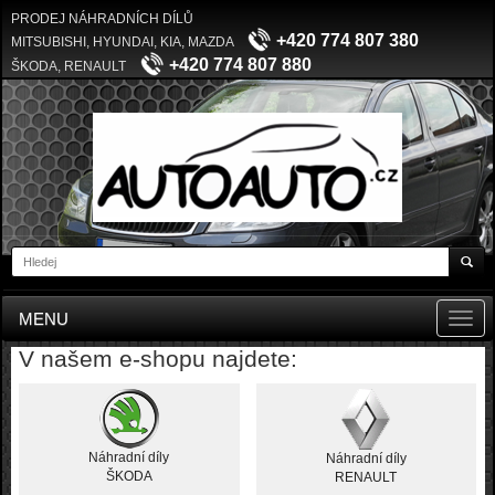
PRODEJ NÁHRADNÍCH DÍLŮ
+420 774 807 380
MITSUBISHI, HYUNDAI, KIA, MAZDA
+420 774 807 880
ŠKODA, RENAULT
MENU
Toggl
navig
V našem e-shopu najdete:
Náhradní díly
Náhradní díly
ŠKODA
RENAULT