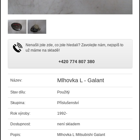
Nenašli jste zde, co jste hledali? Zavolejte nám, nejspíš to
už máme na skladě!
+420 774 807 380
Mlhovka L - Galant
Název:
Stav dílu:
Použitý
Skupina:
Příslušenství
Rok výroby:
1992-
Dostupnost:
není skladem
Popis:
Mlhovka L Mitsubishi Galant