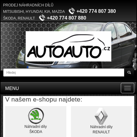
PRODEJ NÁHRADNÍCH DÍLŮ
+420 774 807 380
MITSUBISHI, HYUNDAI, KIA, MAZDA
+420 774 807 880
ŠKODA, RENAULT
MENU
Toggl
navig
V našem e-shopu najdete:
Náhradní díly
Náhradní díly
ŠKODA
RENAULT