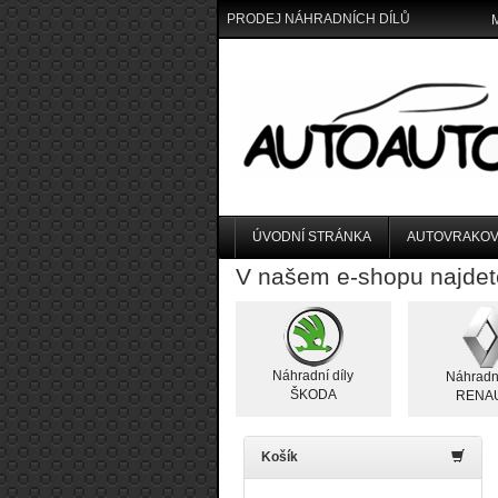
PRODEJ NÁHRADNÍCH DÍLŮ
ÚVODNÍ STRÁNKA
AUTOVRAKOV
V našem e-shopu najdet
Náhradní díly
Náhradní
ŠKODA
RENA
Košík