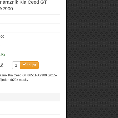
 nárazník Kia Ceed GT
A2900
900
8
1 Ks
Kč
Koupit
razník Kia Ceed GT 86511-A2900 ,2015-
í jeden držák masky