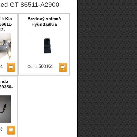
Ceed GT 86511-A2900
ík Kia
Brzdový snímač
86611-
Hyundai/Kia
12-
Kč
500 Kč
Cena:
onda
39350-
Kč