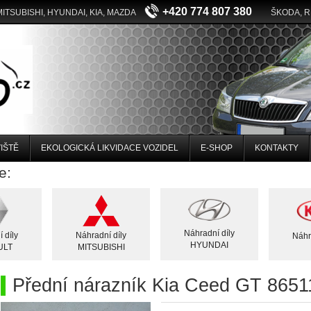
+420 774 807 380
MITSUBISHI, HYUNDAI, KIA, MAZDA
ŠKODA, 
IŠTĚ
EKOLOGICKÁ LIKVIDACE VOZIDEL
E-SHOP
KONTAKTY
e:
Náhradní díly
 díly
Náhradní díly
Náhr
HYUNDAI
ULT
MITSUBISHI
Přední nárazník Kia Ceed GT 865