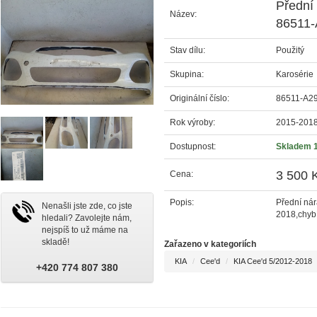
Přední
Název:
86511-
Stav dílu:
Použitý
Skupina:
Karosérie
Originální číslo:
86511-A2
Rok výroby:
2015-201
Dostupnost:
Skladem 
3 500 
Cena:
Popis:
Přední ná
Nenašli jste zde, co jste
2018,chyb
hledali? Zavolejte nám,
nejspíš to už máme na
skladě!
Zařazeno v kategoriích
KIA
Cee'd
KIA Cee'd 5/2012-2018
+420 774 807 380