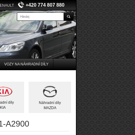
+420 774 807 880
RENAULT
VOZY NA NÁHRADNÍ DÍLY
adní díly
Náhradní díly
KIA
MAZDA
11-A2900