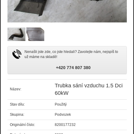
Nenašli jste zde, co jste hledali? Zavolejte nám, nejspíš to
už máme na skladě!
+420 774 807 380
Trubka sání vzduchu 1.5 Dci
Název:
60kW
Stav dílu:
Použitý
Skupina:
Podvozek
Originální číslo:
8200177232