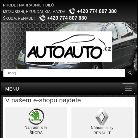
PRODEJ NÁHRADNÍCH DÍLŮ
+420 774 807 380
MITSUBISHI, HYUNDAI, KIA, MAZDA
+420 774 807 880
ŠKODA, RENAULT
MENU
Toggl
navig
V našem e-shopu najdete:
Náhradní díly
Náhradní díly
ŠKODA
RENAULT