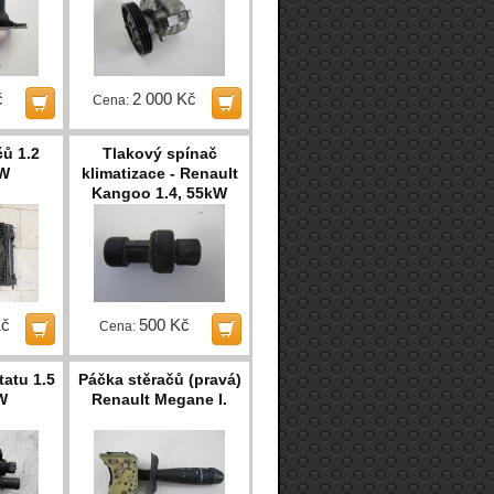
č
2 000 Kč
Cena:
čů 1.2
Tlakový spínač
kW
klimatizace - Renault
Kangoo 1.4, 55kW
Kč
500 Kč
Cena:
tatu 1.5
Páčka stěračů (pravá)
W
Renault Megane I.