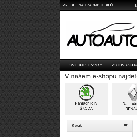
PRODEJ NÁHRADNÍCH DÍLŮ
ÚVODNÍ STRÁNKA
AUTOVRAKOV
V našem e-shopu najdet
Náhradní díly
Náhradní
ŠKODA
RENA
Košík