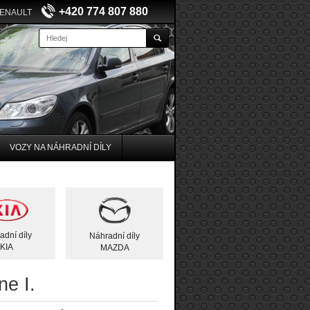
+420 774 807 880
RENAULT
VOZY NA NÁHRADNÍ DÍLY
adní díly
Náhradní díly
KIA
MAZDA
ne I.