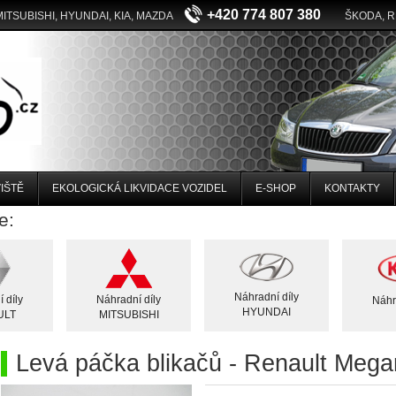
+420 774 807 380
MITSUBISHI, HYUNDAI, KIA, MAZDA
ŠKODA, 
IŠTĚ
EKOLOGICKÁ LIKVIDACE VOZIDEL
E-SHOP
KONTAKTY
e:
Náhradní díly
 díly
Náhradní díly
Náhr
HYUNDAI
ULT
MITSUBISHI
Levá páčka blikačů - Renault Mega