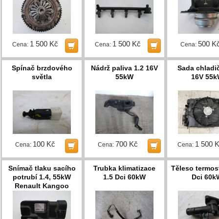
1 500 Kč
1 500 Kč
500 K
Cena:
Cena:
Cena:
Spínač brzdového
Nádrž paliva 1.2 16V
Sada chladi
světla
55kW
16V 55
100 Kč
700 Kč
1 500 
Cena:
Cena:
Cena:
Snímač tlaku sacího
Trubka klimatizace
Těleso termos
potrubí 1.4, 55kW
1.5 Dci 60kW
Dci 60k
Renault Kangoo