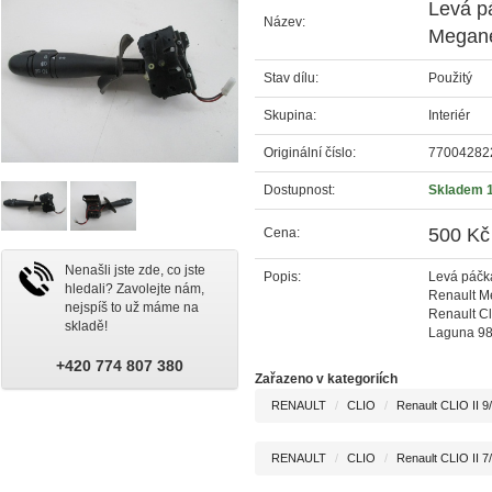
Levá pá
Název:
Megane
Stav dílu:
Použitý
Skupina:
Interiér
Originální číslo:
77004282
Dostupnost:
Skladem 
500 Kč
Cena:
Nenašli jste zde, co jste
Popis:
Levá páčka
hledali? Zavolejte nám,
Renault Me
nejspíš to už máme na
Renault Cl
skladě!
Laguna 98
+420 774 807 380
Zařazeno v kategoriích
RENAULT
CLIO
Renault CLIO II 9
RENAULT
CLIO
Renault CLIO II 7