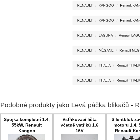
RENAULT
KANGOO
Renault KAN
RENAULT
KANGOO
Renault KAN
RENAULT
LAGUNA
Renault LAGU
RENAULT
MÉGANE
Renault MÉGA
RENAULT
THALIA
Renault THALI
RENAULT
THALIA
Renault THALIA
Podobné produkty jako Levá páčka blikačů - R
Spojka kompletní 1.4,
Vstřikovací lišta
Silentblok z
55kW, Renault
včetně vstřiků 1.6
motoru 1.4,
Kangoo
16V
Renault Ka