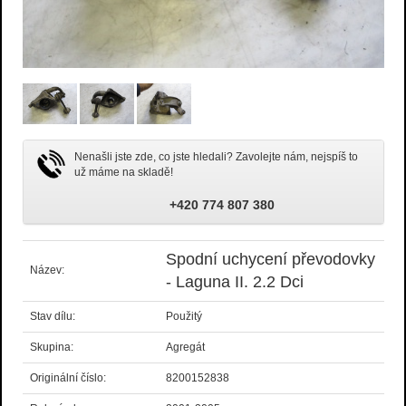
Nenašli jste zde, co jste hledali? Zavolejte nám, nejspíš to
už máme na skladě!
+420 774 807 380
Spodní uchycení převodovky
Název:
- Laguna II. 2.2 Dci
Stav dílu:
Použitý
Skupina:
Agregát
Originální číslo:
8200152838