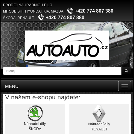
PRODEJ NÁHRADNÍCH DÍLŮ
+420 774 807 380
MITSUBISHI, HYUNDAI, KIA, MAZDA
+420 774 807 880
ŠKODA, RENAULT
MENU
Toggl
navig
V našem e-shopu najdete:
Náhradní díly
Náhradní díly
ŠKODA
RENAULT