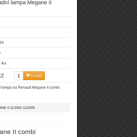
adní lampa Megane II
84
9
1 Ks
Kč
Koupit
 lampa na Renault Megane II combi.
NE II 11/2002-12/2005
ane II combi