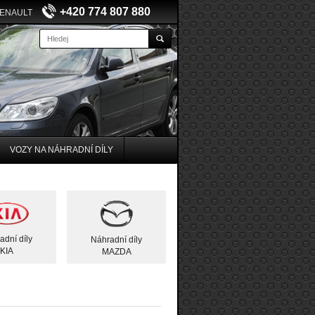
+420 774 807 880
RENAULT
VOZY NA NÁHRADNÍ DÍLY
adní díly
Náhradní díly
KIA
MAZDA