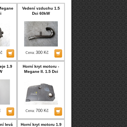
Megane
Vedení vzduchu 1.5
i
Dci 60kW
Kč
300 Kč
Cena:
eje 1.9
Horní kryt motoru -
W
Megane II. 1.5 Dci
č
700 Kč
Cena:
ní levá
Horní kryt motoru 1.9