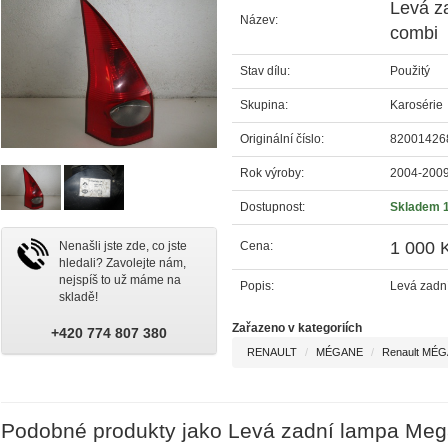
Levá z
Název:
combi
Stav dílu:
Použitý
Skupina:
Karosérie
Originální číslo:
82001426
Rok výroby:
2004-200
Dostupnost:
Skladem 
1 000 
Cena:
Nenašli jste zde, co jste
hledali? Zavolejte nám,
nejspíš to už máme na
Popis:
Levá zadní
skladě!
Zařazeno v kategoriích
+420 774 807 380
RENAULT
MÉGANE
Renault MÉGA
Podobné produkty jako Levá zadní lampa Meg