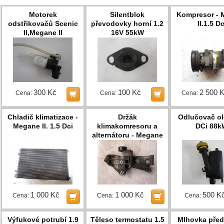
Motorek
Silentblok
Kompresor - 
odstřikovačů Scenic
převodovky horní 1.2
II.1.5 Dc
II,Megane II
16V 55kW
300 Kč
100 Kč
2 500 
Cena:
Cena:
Cena:
Chladič klimatizace -
Držák
Odlučovač ol
Megane II. 1.5 Dci
klimakomresoru a
DCi 88k
alternátoru - Megane
II. 1.5 Dci
1 000 Kč
1 000 Kč
500 K
Cena:
Cena:
Cena:
Výfukové potrubí 1.9
Těleso termostatu 1.5
Mlhovka před