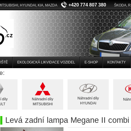
+420 774 807 380
MITSUBISHI, HYUNDAI, KIA, MAZDA
ŠKODA, 
IŠTĚ
EKOLOGICKÁ LIKVIDACE VOZIDEL
E-SHOP
KONTAKTY
e:
Náhradní díly
 díly
Náhradní díly
Náhr
HYUNDAI
ULT
MITSUBISHI
Levá zadní lampa Megane II combi