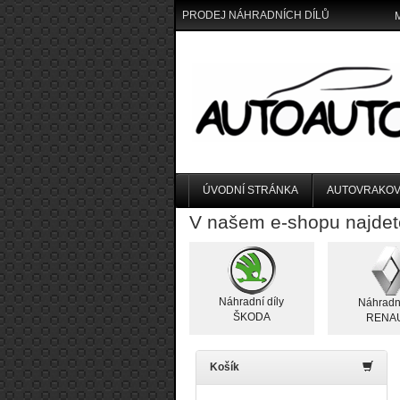
PRODEJ NÁHRADNÍCH DÍLŮ
ÚVODNÍ STRÁNKA
AUTOVRAKOV
V našem e-shopu najdet
Náhradní díly
Náhradní
ŠKODA
RENA
Košík