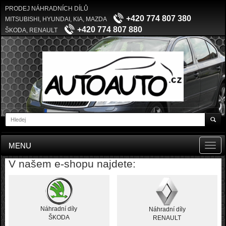
PRODEJ NÁHRADNÍCH DÍLŮ
+420 774 807 380
MITSUBISHI, HYUNDAI, KIA, MAZDA
+420 774 807 880
ŠKODA, RENAULT
MENU
Toggl
navig
V našem e-shopu najdete:
Náhradní díly
Náhradní díly
ŠKODA
RENAULT