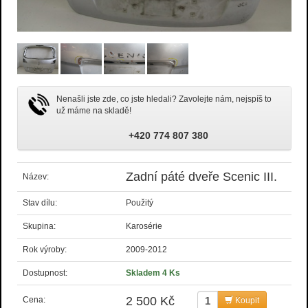
Nenašli jste zde, co jste hledali? Zavolejte nám, nejspíš to
už máme na skladě!
+420 774 807 380
Zadní páté dveře Scenic III.
Název:
Stav dílu:
Použitý
Skupina:
Karosérie
Rok výroby:
2009-2012
Dostupnost:
Skladem 4 Ks
2 500 Kč
Cena:
Koupit