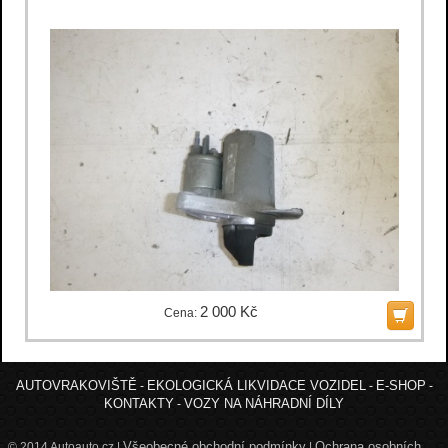
2 000 Kč
Cena:
AUTOVRAKOVIŠTĚ
EKOLOGICKÁ LIKVIDACE VOZIDEL
E-SHOP
-
-
-
KONTAKTY
VOZY NA NÁHRADNÍ DÍLY
-
Všeobecné obchodní podmínky
Ochrana osobních
© 2014 Autoauto.cz |
|