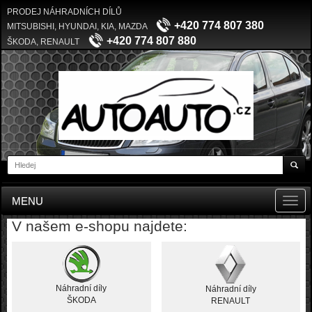
PRODEJ NÁHRADNÍCH DÍLŮ
+420 774 807 380
MITSUBISHI, HYUNDAI, KIA, MAZDA
+420 774 807 880
ŠKODA, RENAULT
MENU
Toggl
navig
V našem e-shopu najdete:
Náhradní díly
Náhradní díly
ŠKODA
RENAULT