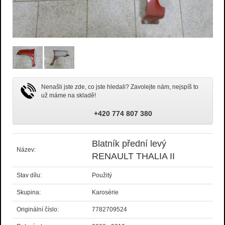
Nenašli jste zde, co jste hledali? Zavolejte nám, nejspíš to
už máme na skladě!
+420 774 807 380
Blatník přední levý
Název:
RENAULT THALIA II
Stav dílu:
Použitý
Skupina:
Karosérie
Originální číslo:
7782709524