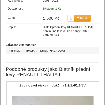
Rok výroby:
2008 - 2013
Dostupnost:
Skladem 1 Ks
1 500 Kč
Cena:
Koupit
Popis:
Blatník přední levý RENAULT THALIA II
není nutno lakovat Kód barvy: TNNJ..
7782709524
Zařazeno v kategoriích
RENAULT
THALIA
Renault THALIA 9/2008-
Podobné produkty jako Blatník přední
levý RENAULT THALIA II
Zapalovací cívka (indukční) 1.2/1.4/1.6/8V