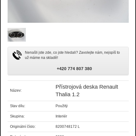
Nenašli jste zde, co jste hledali? Zavolejte nám, nejspíš to
už máme na skladě!
+420 774 807 380
Přístrojová deska Renault
Název:
Thalia 1.2
Stav dílu:
Použitý
Skupina:
Interiér
Originální číslo:
8200748172 L