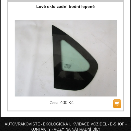
Levé sklo zadní boční lepené
400 Kč
Cena:
AUTOVRAKOVIŠTĚ
EKOLOGICKÁ LIKVIDACE VOZIDEL
E-SHOP
-
-
-
KONTAKTY
VOZY NA NÁHRADNÍ DÍLY
-