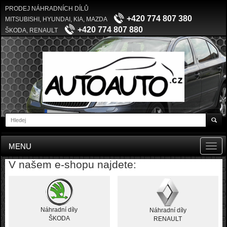
PRODEJ NÁHRADNÍCH DÍLŮ
+420 774 807 380
MITSUBISHI, HYUNDAI, KIA, MAZDA
+420 774 807 880
ŠKODA, RENAULT
MENU
Toggl
navig
V našem e-shopu najdete:
Náhradní díly
Náhradní díly
ŠKODA
RENAULT