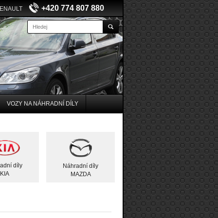
+420 774 807 880
RENAULT
VOZY NA NÁHRADNÍ DÍLY
adní díly
Náhradní díly
KIA
MAZDA