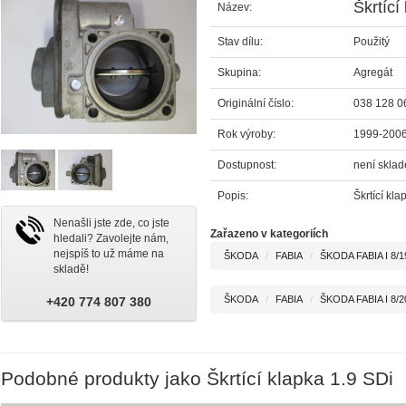
Škrtící
Název:
Stav dílu:
Použitý
Skupina:
Agregát
Originální číslo:
038 128 0
Rok výroby:
1999-200
Dostupnost:
není skla
Popis:
Škrtící kl
Nenašli jste zde, co jste
Zařazeno v kategoriích
hledali? Zavolejte nám,
nejspíš to už máme na
ŠKODA
FABIA
ŠKODA FABIA I 8/1
skladě!
ŠKODA
FABIA
ŠKODA FABIA I 8/2
+420 774 807 380
Podobné produkty jako Škrtící klapka 1.9 SDi