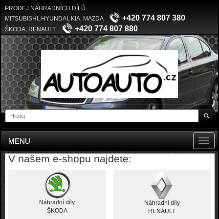
PRODEJ NÁHRADNÍCH DÍLŮ
+420 774 807 380
MITSUBISHI, HYUNDAI, KIA, MAZDA
+420 774 807 880
ŠKODA, RENAULT
MENU
Toggl
navig
V našem e-shopu najdete:
Náhradní díly
Náhradní díly
ŠKODA
RENAULT