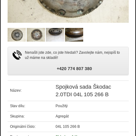
Nenašli jste zde, co jste hledali? Zavolejte nám, nejspíš to
už máme na skladě!
+420 774 807 380
Spojková sada Škodac
Název:
2.0TDI 04L 105 266 B
Stav dílu:
Použitý
Skupina:
Agregát
Originální číslo:
04L 105 266 B