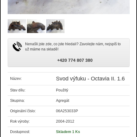
Nenašli jste zde, co jste hledali? Zavolejte nám, nejspíš to
už máme na skladě!
+420 774 807 380
Svod výfuku - Octavia II. 1.6
Název:
Stav dílu:
Použitý
Skupina:
Agregát
Originální číslo:
06A253033P
Rok výroby:
2004-2012
Dostupnost:
Skladem 1 Ks