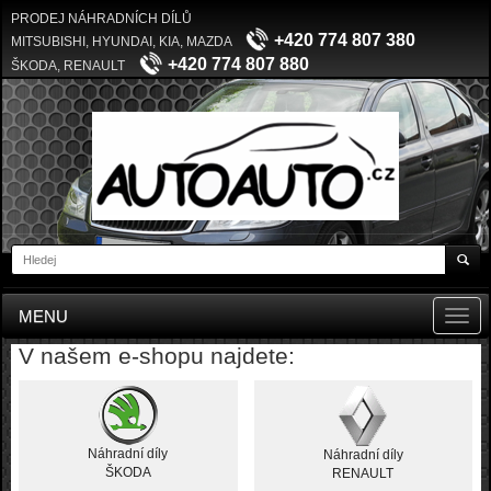
PRODEJ NÁHRADNÍCH DÍLŮ
+420 774 807 380
MITSUBISHI, HYUNDAI, KIA, MAZDA
+420 774 807 880
ŠKODA, RENAULT
MENU
Toggl
navig
V našem e-shopu najdete:
Náhradní díly
Náhradní díly
ŠKODA
RENAULT