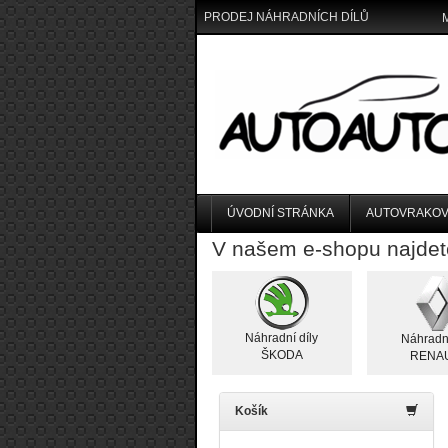
PRODEJ NÁHRADNÍCH DÍLŮ
ÚVODNÍ STRÁNKA
AUTOVRAKOV
V našem e-shopu najdet
Náhradní díly
Náhradní
ŠKODA
RENA
Košík