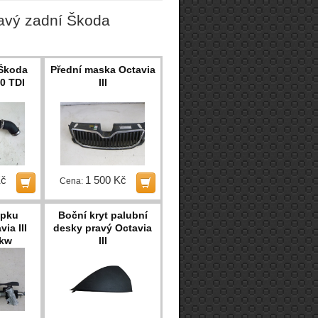
ravý zadní Škoda
 Škoda
Přední maska Octavia
.0 TDI
III
Kč
1 500 Kč
Cena:
upku
Boční kryt palubní
ia III
desky pravý Octavia
7kw
III