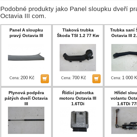
Podobné produkty jako Panel sloupku dveří p
Octavia III com.
Panel A sloupku
Tlaková trubka
Trubka saní
pravý Octavia III
Škoda TSI 1.2 77 Kw
Octavia III 2
200 Kč
700 Kč
1 000 
Cena:
Cena:
Cena:
Plynová podpěra
Řídící jednotka
Hřídel slo
pátých dveří Octavia
motoru Octavia III
volantu Octav
III
1.6TDi
1.6TDi 7