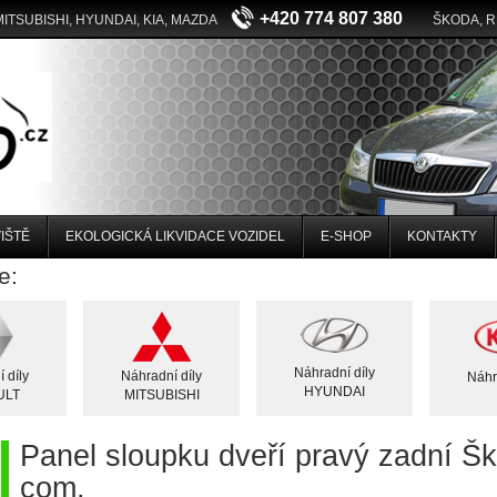
+420 774 807 380
MITSUBISHI, HYUNDAI, KIA, MAZDA
ŠKODA, 
IŠTĚ
EKOLOGICKÁ LIKVIDACE VOZIDEL
E-SHOP
KONTAKTY
e:
Náhradní díly
 díly
Náhradní díly
Náhr
HYUNDAI
ULT
MITSUBISHI
Panel sloupku dveří pravý zadní Šk
com.