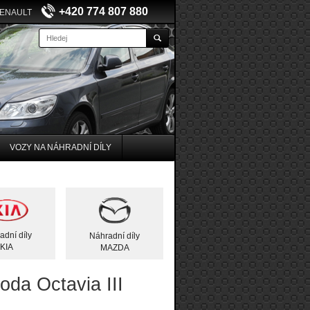
+420 774 807 880
RENAULT
VOZY NA NÁHRADNÍ DÍLY
adní díly
Náhradní díly
KIA
MAZDA
oda Octavia III