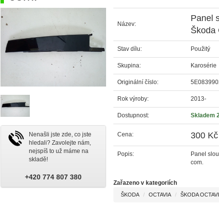
Panel s
Název:
Škoda O
Stav dílu:
Použitý
Skupina:
Karosérie
Originální číslo:
5E083990
Rok výroby:
2013-
Dostupnost:
Skladem 
300 Kč
Cena:
Nenašli jste zde, co jste
hledali? Zavolejte nám,
nejspíš to už máme na
Popis:
Panel slou
skladě!
com.
+420 774 807 380
Zařazeno v kategoriích
ŠKODA
OCTAVIA
ŠKODA OCTAVIA 