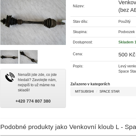
Venkovn
Název:
(bez A
Stav dílu:
Použitý
Skupina:
Podvozek
Dostupnost:
Skladem 
500 Kč
Cena:
Popis:
Levý venko
Space Star
Nenašli jste zde, co jste
hledali? Zavolejte nám,
Zařazeno v kategoriích
nejspíš to už máme na
skladě!
MITSUBISHI
SPACE STAR
+420 774 807 380
Podobné produkty jako Venkovní kloub L - Spa