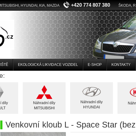
+420 774 807 380
MITSUBISHI, HYUNDAI, KIA, MAZDA
ŠKODA, 
IŠTĚ
EKOLOGICKÁ LIKVIDACE VOZIDEL
E-SHOP
KONTAKTY
e:
Náhradní díly
 díly
Náhradní díly
Náhr
HYUNDAI
ULT
MITSUBISHI
Venkovní kloub L - Space Star (be