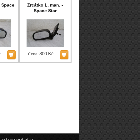
- Space
Zrcátko L, man. -
Space Star
č
800 Kč
Cena: