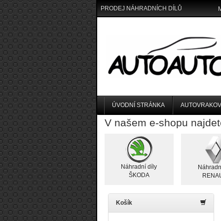
PRODEJ NÁHRADNÍCH DÍLŮ
ÚVODNÍ STRÁNKA
AUTOVRAKOV
V našem e-shopu najdet
Náhradní díly
Náhradní
ŠKODA
RENA
Košík