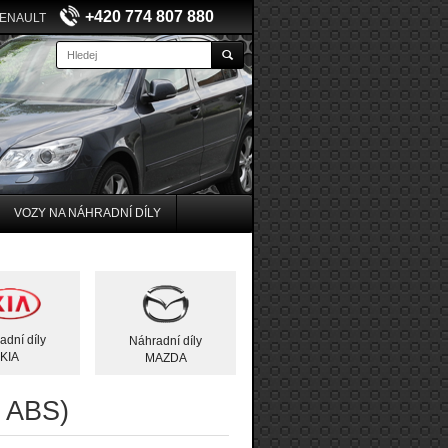
+420 774 807 880
RENAULT
VOZY NA NÁHRADNÍ DÍLY
adní díly
Náhradní díly
KIA
MAZDA
z ABS)