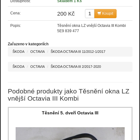
Dostupnost:
Skladem 1 Ks
200 Kč
Cena:
Koupit
Popis:
Těsnění okna LZ vnější Octavia III Kombi
5E9 839 477
Zařazeno v kategoriích
ŠKODA
OCTAVIA
ŠKODA OCTAVIA III 11/2012-1/2017
ŠKODA
OCTAVIA
ŠKODA OCTAVIA III 2/2017-2020
Podobné produkty jako Těsnění okna LZ
vnější Octavia III Kombi
Těsnění 5. dveří Octavia III