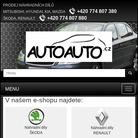
PRODEJ NÁHRADNÍCH DÍLŮ
+420 774 807 380
MITSUBISHI, HYUNDAI, KIA, MAZDA
+420 774 807 880
ŠKODA, RENAULT
MENU
Toggl
navig
V našem e-shopu najdete:
Náhradní díly
Náhradní díly
ŠKODA
RENAULT