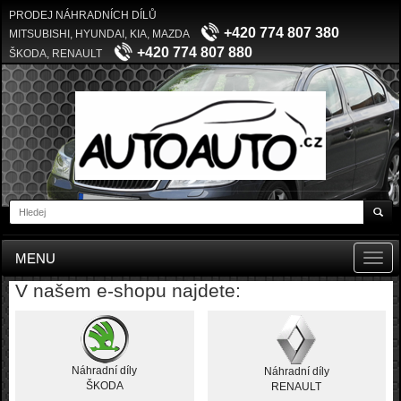
PRODEJ NÁHRADNÍCH DÍLŮ
+420 774 807 380
MITSUBISHI, HYUNDAI, KIA, MAZDA
+420 774 807 880
ŠKODA, RENAULT
MENU
Toggl
navig
V našem e-shopu najdete:
Náhradní díly
Náhradní díly
ŠKODA
RENAULT