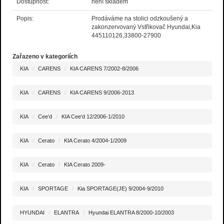
Dostupnost:
není skladem
Popis:
Prodáváme na stolici odzkoušený a
zakonzervovaný Vstřikovač Hyundai,Kia
445110126,33800-27900
Zařazeno v kategoriích
KIA
CARENS
KIA CARENS 7/2002-8/2006
KIA
CARENS
KIA CARENS 9/2006-2013
KIA
Cee'd
KIA Cee'd 12/2006-1/2010
KIA
Cerato
KIA Cerato 4/2004-1/2009
KIA
Cerato
KIA Cerato 2009-
KIA
SPORTAGE
Kia SPORTAGE(JE) 9/2004-9/2010
HYUNDAI
ELANTRA
Hyundai ELANTRA 8/2000-10/2003