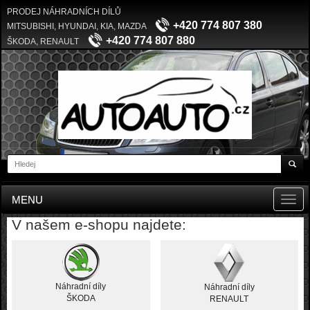
PRODEJ NÁHRADNÍCH DÍLŮ
+420 774 807 380
MITSUBISHI, HYUNDAI, KIA, MAZDA
+420 774 807 880
ŠKODA, RENAULT
MENU
Toggl
navig
V našem e-shopu najdete:
Náhradní díly
Náhradní díly
ŠKODA
RENAULT