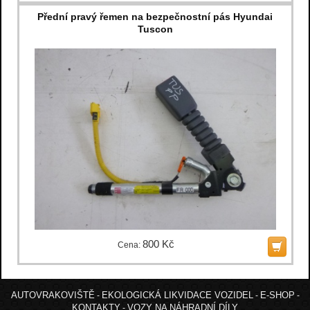
Přední pravý řemen na bezpečnostní pás Hyundai
Tuscon
800 Kč
Cena:
AUTOVRAKOVIŠTĚ
EKOLOGICKÁ LIKVIDACE VOZIDEL
E-SHOP
-
-
-
KONTAKTY
VOZY NA NÁHRADNÍ DÍLY
-