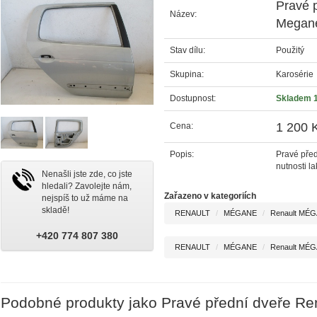
Pravé 
Název:
Megane
Stav dílu:
Použitý
Skupina:
Karosérie
Dostupnost:
Skladem 
1 200 
Cena:
Popis:
Pravé před
nutnosti l
Nenašli jste zde, co jste
hledali? Zavolejte nám,
Zařazeno v kategoriích
nejspíš to už máme na
skladě!
RENAULT
MÉGANE
Renault MÉG
+420 774 807 380
RENAULT
MÉGANE
Renault MÉGA
Podobné produkty jako Pravé přední dveře Re