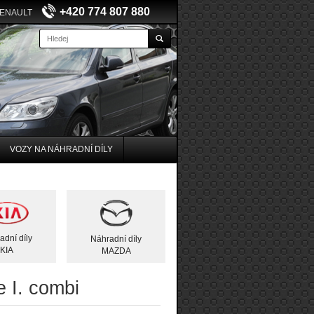
+420 774 807 880
RENAULT
VOZY NA NÁHRADNÍ DÍLY
adní díly
Náhradní díly
KIA
MAZDA
 I. combi