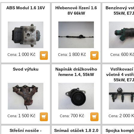
ABS Modul 1.6 16V
Hřebenové řízení 1.6
Benzínový vstř
8V 66kW
55kW, E7
1 000 Kč
1 800 Kč
600 K
Cena:
Cena:
Cena:
Svod výfuku
Napínák drážkového
Vstřikovací 
řemene 1.4, 55kW
včetně 4 vstři
55kW, E7
1 500 Kč
700 Kč
2 000 
Cena:
Cena:
Cena:
Střešní nosiče -
Snímač otáček 1.8 2.0
Spojka komple