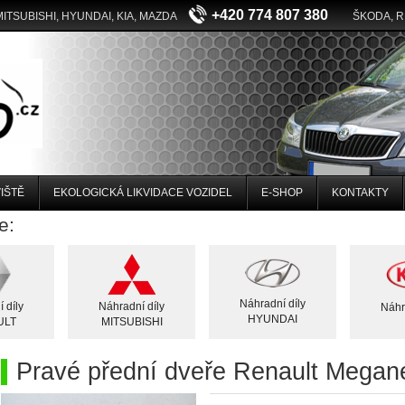
+420 774 807 380
MITSUBISHI, HYUNDAI, KIA, MAZDA
ŠKODA, 
IŠTĚ
EKOLOGICKÁ LIKVIDACE VOZIDEL
E-SHOP
KONTAKTY
e:
Náhradní díly
 díly
Náhradní díly
Náhr
HYUNDAI
ULT
MITSUBISHI
Pravé přední dveře Renault Megane