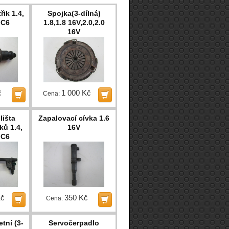
ik 1.4,
Spojka(3-dílná)
JC6
1.8,1.8 16V,2.0,2.0
16V
č
1 000 Kč
Cena:
lišta
Zapalovací cívka 1.6
ků 1.4,
16V
JC6
Kč
350 Kč
Cena:
tní (3-
Servočerpadlo