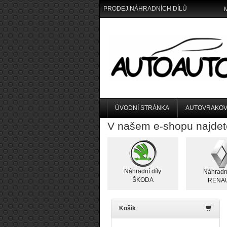
PRODEJ NÁHRADNÍCH DÍLŮ
ÚVODNÍ STRÁNKA
AUTOVRAKOV
V našem e-shopu najdet
Náhradní díly
Náhradní
ŠKODA
RENA
Košík