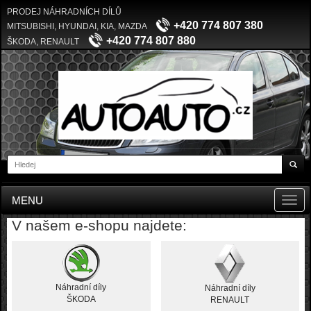
PRODEJ NÁHRADNÍCH DÍLŮ
+420 774 807 380
MITSUBISHI, HYUNDAI, KIA, MAZDA
+420 774 807 880
ŠKODA, RENAULT
MENU
Toggl
navig
V našem e-shopu najdete:
Náhradní díly
Náhradní díly
ŠKODA
RENAULT