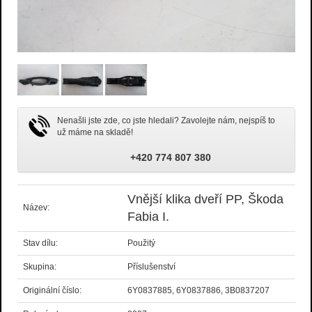
Nenašli jste zde, co jste hledali? Zavolejte nám, nejspíš to
už máme na skladě!
+420 774 807 380
Vnější klika dveří PP, Škoda
Název:
Fabia I.
Stav dílu:
Použitý
Skupina:
Příslušenství
Originální číslo:
6Y0837885, 6Y0837886, 3B0837207